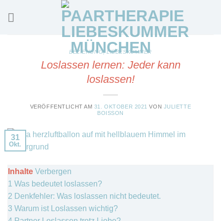
Skip
to
content
BEZIEHUNG
,
LIEBESKUMMER
Loslassen lernen: Jeder kann
loslassen!
VERÖFFENTLICHT AM
31. OKTOBER 2021
VON
JULIETTE
BOISSON
31
Okt.
Inhalte
Verbergen
1
Was bedeutet loslassen?
2
Denkfehler: Was loslassen nicht bedeutet.
3
Warum ist Loslassen wichtig?
4
Partner Loslassen trotz Liebe?