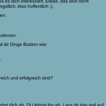
s es dich interessiert. Etwas, das dich nicht
stlich. Also hoffentlich ;).
ren.
zulernen.
 dir Dinge flüstern wie:
.
eich und erfolgreich sind?
hnt dich ab, DU lehnst ihn ab. Lass dir das mal auf