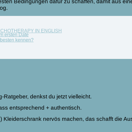
e besten Bedingungen dafür zu schaffen, damit aus e
log.
YCHOTHERAPY IN ENGLISH
im ersten Date
m besten kennen?
g-Ratgeber, denkst du jetzt vielleicht.
lass entsprechend + authentisch.
en) Kleiderschrank nervös machen, das schafft die A