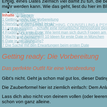
Erfolg, eines Dates ziemlich viel damit zu tun, di
HONORAR
mehr werden kann. Wie das geht, liest du hier im B
Kontakt
English
Inhalte
Verbergen
ABOUT
1
Getting ready: Die Vorbereitung
CONTACT
2
Nervös vor dem Date? Ist ok!
COSTS FOR COACHING, COUNSELLING & PS
3
Lass es knistern – schaffe eine romantische Atmosphäre be
Français
4
Fragen fürs erste Date: Wie lernt man sich durch Fragen a
QUI SUIS-JE
5
Macht was zusammen! 10 Ideen für erste Date in München
CONTACT
6
Date in der Wohnung?
TARIFS
7
Die Sache mit den Erwartungen beim ersten Date
Getting ready: Die Vorbereitung
Das perfekte Outfit für eine Verabredung
Gibt’s nicht. Geht ja schon mal gut los, dieser Datin
Die Zauberformel hier ist ziemlich einfach: Dem An
Lass dich also nicht von deinem vollen (oder leer
schon von ganz alleine.