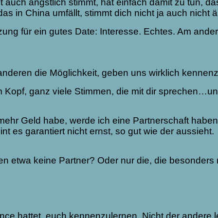
 auch ängstlich stimmt, hat einfach damit zu tun, das
s in China umfällt, stimmt dich nicht ja auch nicht äng
zung für ein gutes Date: Interesse. Echtes. Am ande
anderen die Möglichkeit, geben uns wirklich kennen
m Kopf, ganz viele Stimmen, die mit dir sprechen…und
/ mehr Geld habe, werde ich eine Partnerschaft haben
 es garantiert nicht ernst, so gut wie der aussieht.
 etwa keine Partner? Oder nur die, die besonders r
ce hattet, euch kennenzulernen. Nicht der andere le