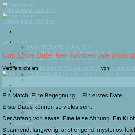
Skip
to
content
Angebote
Singles
PAARTHERAPIE MÜNCHEN
BEZIEHUNGSCOACHING MÜNCHEN
Das Erste Date: hier kommen alle Infos da
SINGLECOACHING MÜNCHEN
ABOUT
Veröffentlicht am
19. Juni 2022
1. August 2025
von
Juliette Bo
ÜBER MICH
TESTIMONIALS
19
PRESSE
Juni
BUCH
Blog
Ein Match. Eine Begegnung… Ein erstes Date.
Paare
Singles
Erste Dates können so vieles sein.
Liebeskummer
Beziehung
Der Anfang von etwas. Eine leise Ahnung. Ein Kribb
Sexualität
Digitales
Webinar – Vom Dating Frust zur Dating Lust
Spannend, langweilig, anstrengend, mysteriös, leich
E-Book – SMS, die wirken