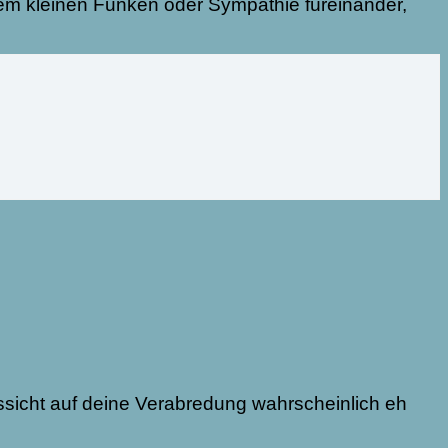
inem kleinen Funken oder Sympathie füreinander,
ussicht auf deine Verabredung wahrscheinlich eh