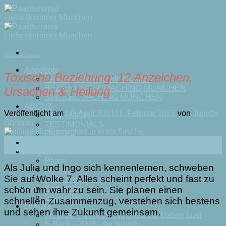
Skip
to
content
Liebeskummer
Angebote
Toxische Beziehung: 12 Anzeichen,
PAARTHERAPIE MÜNCHEN
BEZIEHUNGSCOACHING MÜNCHEN
Ursachen & Heilung
SINGLECOACHING MÜNCHEN
ABOUT
Veröffentlicht am
10. April 2021
11. Februar 2022
von
Juliette
ÜBER MICH
Boisson
TESTIMONIALS
PRESSE
10
BUCH
Apr.
Blog
Paare
Als Julia und Ingo sich kennenlernen, schweben
Singles
Sie auf Wolke 7. Alles scheint perfekt und fast zu
Liebeskummer
Beziehung
schön um wahr zu sein. Sie planen einen
Sexualität
schnellen Zusammenzug, verstehen sich bestens
Digitales
und sehen ihre Zukunft gemeinsam.
Webinar – Vom Dating Frust zur Dating Lust
E-Book – SMS, die wirken