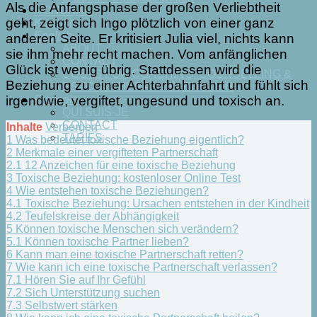
Als die Anfangsphase der großen Verliebtheit
HONORAR
geht, zeigt sich Ingo plötzlich von einer ganz
Kontakt
English
anderen Seite. Er kritisiert Julia viel, nichts kann
ABOUT
sie ihm mehr recht machen. Vom anfänglichen
CONTACT
Glück ist wenig übrig. Stattdessen wird die
COSTS FOR COACHING, COUNSELLING &
Beziehung zu einer Achterbahnfahrt und fühlt sich
PSYCHOTHERAPY IN ENGLISH
irgendwie, vergiftet, ungesund und toxisch
an.
Français
QUI SUIS-JE
CONTACT
Inhalte
Verbergen
TARIFS
1
Was bedeutet toxische Beziehung eigentlich?
2
Merkmale einer vergifteten Partnerschaft
2.1
12 Anzeichen für eine toxische Beziehung
3
Toxische Beziehung: kostenloser Online Test
4
Wie entstehen toxische Beziehungen?
4.1
Toxische Beziehung: Ursachen entstehen in der Kindheit
4.2
Teufelskreise der Abhängigkeit
5
Können toxische Menschen sich verändern?
5.1
Können toxische Partner lieben?
6
Kann man eine toxische Partnerschaft retten?
7
Wie kann ich eine toxische Partnerschaft verlassen?
7.1
Hören Sie auf Ihr Gefühl
7.2
Sich Unterstützung suchen
7.3
Selbstwert stärken