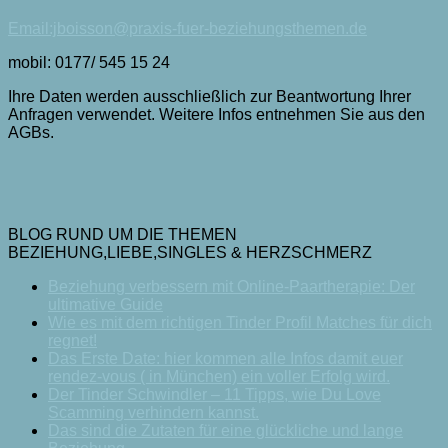
Email:jboisson@praxis-fuer-beziehungsthemen.de
mobil: 0177/ 545 15 24
Ihre Daten werden ausschließlich zur Beantwortung Ihrer
Anfragen verwendet. Weitere Infos entnehmen Sie aus den
AGBs.
BLOG RUND UM DIE THEMEN
BEZIEHUNG,LIEBE,SINGLES & HERZSCHMERZ
Beziehung verbessern mit Online-Paartherapie: Der
ultimative Guide
Wie es mit dem richtigen Tinder Profil Matches für dich
regnet!
Das Erste Date: hier kommen alle Infos damit euer
rendez-vous ( in München) ein voller Erfolg wird.
Der Tinder Schwindler – 11 Tipps, wie Du Love
Scamming verhindern kannst.
Das sind die Zutaten für eine glückliche und lange