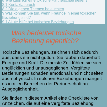
8
Wie kann ich eine toxische Partnerschaft heilen?
8.1
Kontaktabbruch
8.2
Die eigenen Themen beleuchten
9
Was können Sie tun, wenn Freunde in einer toxischen
Beziehung sind?
9.1
Akute Hilfe bei toxischen Beziehungen
Was bedeutet toxische
Beziehung eigentlich?
Toxische Beziehungen, zeichnen sich dadurch
aus, dass sie nicht guttun. Sie rauben dauerhaft
Energie und Kraft. Die meiste Zeit fühlen sie sich
unglücklich und unausgeglichen. Vergiftete
Beziehungen schaden emotional und nicht selten
auch physisch. In solchen Beziehungen mangelt
es in allen Bereichen der Partnerschaft an
Ausgeglichenheit.
Sie finden in diesem Artikel eine Checkliste von
Anzeichen, die auf eine vergiftete Beziehung