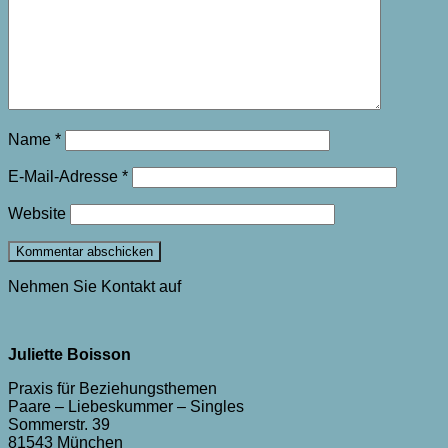
Name
*
E-Mail-Adresse
*
Website
Nehmen Sie Kontakt auf
Juliette Boisson
Praxis für Beziehungsthemen
Paare – Liebeskummer – Singles
Sommerstr. 39
81543 München