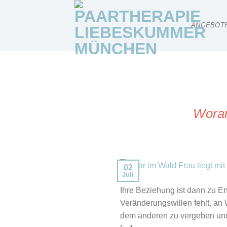
Skip
to
ANGEBOT
content
Woran
02
Juli
Ihre Beziehung ist dann zu En
Veränderungswillen fehlt, an 
dem anderen zu vergeben und 