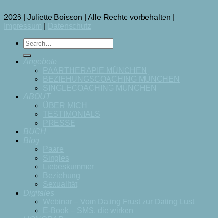
2026 | Juliette Boisson | Alle Rechte vorbehalten |
Impressum
|
Datenschutz
Angebote
PAARTHERAPIE MÜNCHEN
BEZIEHUNGSCOACHING MÜNCHEN
SINGLECOACHING MÜNCHEN
ABOUT
ÜBER MICH
TESTIMONIALS
PRESSE
BUCH
Blog
Paare
Singles
Liebeskummer
Beziehung
Sexualität
Digitales
Webinar – Vom Dating Frust zur Dating Lust
E-Book – SMS, die wirken