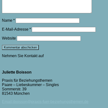
Name
*
E-Mail-Adresse
*
Website
Nehmen Sie Kontakt auf
Juliette Boisson
Praxis für Beziehungsthemen
Paare – Liebeskummer – Singles
Sommerstr. 39
81543 München
Email:jboisson@praxis-fuer-beziehungsthemen.de