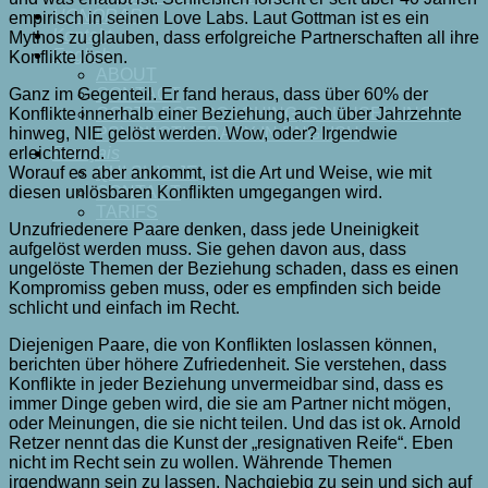
HONORAR
empirisch in seinen Love Labs. Laut Gottman ist es ein
Kontakt
Mythos zu glauben, dass erfolgreiche Partnerschaften all ihre
English
Konflikte lösen.
ABOUT
Ganz im Gegenteil. Er fand heraus, dass über 60% der
CONTACT
Konflikte innerhalb einer Beziehung, auch über Jahrzehnte
COSTS FOR COACHING, COUNSELLING &
hinweg, NIE gelöst werden. Wow, oder? Irgendwie
PSYCHOTHERAPY IN ENGLISH
erleichternd.
Français
Worauf es aber ankommt, ist die Art und Weise, wie mit
QUI SUIS-JE
diesen unlösbaren Konflikten umgegangen wird.
CONTACT
TARIFS
Unzufriedenere Paare denken, dass jede Uneinigkeit
aufgelöst werden muss. Sie gehen davon aus, dass
ungelöste Themen der Beziehung schaden, dass es einen
Kompromiss geben muss, oder es empfinden sich beide
schlicht und einfach im Recht.
Diejenigen Paare, die von Konflikten loslassen können,
berichten über höhere Zufriedenheit. Sie verstehen, dass
Konflikte in jeder Beziehung unvermeidbar sind, dass es
immer Dinge geben wird, die sie am Partner nicht mögen,
oder Meinungen, die sie nicht teilen. Und das ist ok. Arnold
Retzer nennt das die Kunst der „resignativen Reife“. Eben
nicht im Recht sein zu wollen. Währende Themen
irgendwann sein zu lassen. Nachgiebig zu sein und sich auf