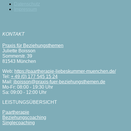
Datenschutz
Impressum
KONTAKT
Praxis für Beziehungsthemen
Juliette Boisson
Sommerstr. 39
81543 München
Web:
https://paartherapie-liebeskummer-muenchen.de/
Tel:
+ 49 (0) 177 545 15 24
Mail:
jboisson@praxis-fuer-beziehungsthemen.de
Mo-Fr: 08:00 - 19:30 Uhr
Sa: 09:00 - 12:00 Uhr
LEISTUNGSÜBERSICHT
Paartherapie
Beziehungscoaching
Singlecoaching