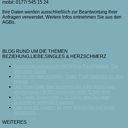
mobil: 0177/ 545 15 24
Ihre Daten werden ausschließlich zur Beantwortung Ihrer
Anfragen verwendet. Weitere Infos entnehmen Sie aus den
AGBs.
BLOG RUND UM DIE THEMEN
BEZIEHUNG,LIEBE,SINGLES & HERZSCHMERZ
Beziehung verbessern mit Online-Paartherapie: Der
ultimative Guide
Wie es mit dem richtigen Tinder Profil Matches für dich
regnet!
Das Erste Date: hier kommen alle Infos damit euer
rendez-vous ( in München) ein voller Erfolg wird.
Der Tinder Schwindler – 11 Tipps, wie Du Love
Scamming verhindern kannst.
Das sind die Zutaten für eine glückliche und lange
Beziehung.
WEITERES