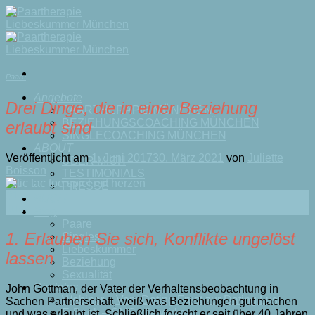
Skip
to
content
Paare
Angebote
Drei Dinge, die in einer Beziehung
PAARTHERAPIE MÜNCHEN
BEZIEHUNGSCOACHING MÜNCHEN
erlaubt sind
SINGLECOACHING MÜNCHEN
ABOUT
Veröffentlicht am
1. Juni 2017
30. März 2021
von
Juliette
ÜBER MICH
Boisson
TESTIMONIALS
PRESSE
01
BUCH
Juni
Blog
Paare
1. Erlauben Sie sich, Konflikte ungelöst
Singles
Liebeskummer
lassen
Beziehung
Sexualität
Digitales
John Gottman, der Vater der Verhaltensbeobachtung in
Webinar – Vom Dating Frust zur Dating Lust
Sachen Partnerschaft, weiß was Beziehungen gut machen
E-Book – SMS, die wirken
und was erlaubt ist. Schließlich forscht er seit über 40 Jahren