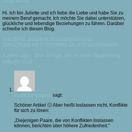
Juliette Boisson
Hi. Ich bin Juliette und ich liebe die Liebe und habe Sie zu
meinem Beruf gemacht. Ich möchte Sie dabei unterstützen,
glückliche und lebendige Beziehungen zu führen. Darüber
schreibe ich diesen Blog.
Drei Dinge, die Gift für Ihre Beziehung sind.
Vom Umgang mit Verletzungen. Du selbst entscheidest…
5 Idee über “
Drei Dinge, die in einer Beziehung
erlaubt sind
”
Andrea Bruchwitz
sagt:
Schöner Artikel 🙂 Aber heißt loslassen nicht, Konflikte
für sich zu lösen:
„Diejenigen Paare, die von Konflikten loslassen
können, berichten über höhere Zufriedenheit.“