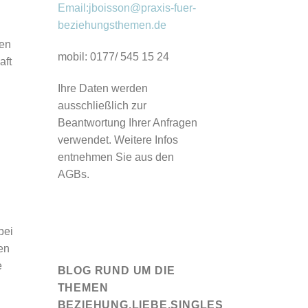
Email:jboisson@praxis-fuer-
beziehungsthemen.de
hen
mobil: 0177/ 545 15 24
aft
Ihre Daten werden
ausschließlich zur
Beantwortung Ihrer Anfragen
verwendet. Weitere Infos
entnehmen Sie aus den
AGBs.
bei
en
e
BLOG RUND UM DIE
THEMEN
BEZIEHUNG,LIEBE,SINGLES