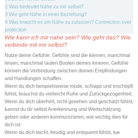
2
Was bedeutet Nähe zu mir selbst?
3
Wie geht Nähe in einer Beziehung?
4
Was braucht es um Nähe zu zulassen? Connection over
protection
Wie kann ich mir nahe sein? Wie geht das? Wie
verbinde mit mir selbst?
Nutze deine Gefühle. Gefühle sind die kleinen, manchmal
leisen, manchmal lauten Booten deines Inneren. Gefühle
können die Verbindung zwischen deinen Empfindungen
und Handlungen schaffen.
Wenn du dich beispielsweise müde, schlapp und erschöpft
fühlst, brauchst du vielleicht Ruhe und Zurückgezogenheit.
Wenn du dich überhört, nicht gesehen und geschätzt fühlst,
kannst du dir selbst Anerkennung und Wertschätzung
geben oder anderen kommunizieren, wie wichtig dies für
dich ist.
Wenn du dich leicht, freudig und entspannt fühlst, tue