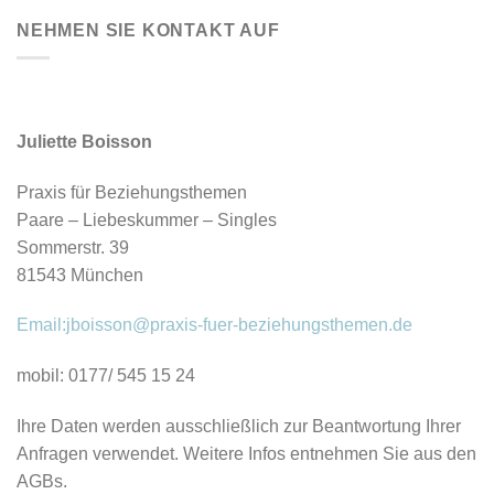
NEHMEN SIE KONTAKT AUF
Juliette Boisson
Praxis für Beziehungsthemen
Paare – Liebeskummer – Singles
Sommerstr. 39
81543 München
Email:jboisson@praxis-fuer-beziehungsthemen.de
mobil: 0177/ 545 15 24
Ihre Daten werden ausschließlich zur Beantwortung Ihrer
Anfragen verwendet. Weitere Infos entnehmen Sie aus den
AGBs.