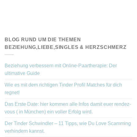
BLOG RUND UM DIE THEMEN
BEZIEHUNG,LIEBE,SINGLES & HERZSCHMERZ
Beziehung verbessern mit Online-Paartherapie: Der
ultimative Guide
Wie es mit dem richtigen Tinder Profil Matches für dich
regnet!
Das Erste Date: hier kommen alle Infos damit euer rendez-
vous ( in München) ein voller Erfolg wird.
Der Tinder Schwindler – 11 Tipps, wie Du Love Scamming
verhindern kannst.