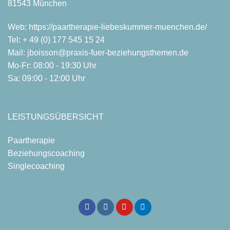
81543 München
Web:
https://paartherapie-liebeskummer-muenchen.de/
Tel:
+ 49 (0) 177 545 15 24
Mail:
jboisson@praxis-fuer-beziehungsthemen.de
Mo-Fr: 08:00 - 19:30 Uhr
Sa: 09:00 - 12:00 Uhr
LEISTUNGSÜBERSICHT
Paartherapie
Beziehungscoaching
Singlecoaching