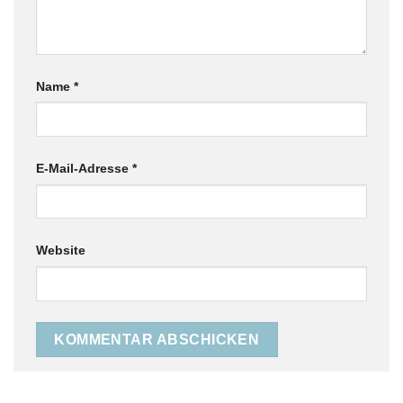
Name
*
E-Mail-Adresse
*
Website