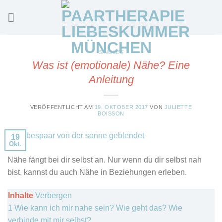
Skip
to
content
SINGLES
Was ist (emotionale) Nähe? Eine
Anleitung
VERÖFFENTLICHT AM
19. OKTOBER 2017
VON
JULIETTE
BOISSON
19
Okt.
Nähe fängt bei dir selbst an. Nur wenn du dir selbst nah
bist, kannst du auch Nähe in Beziehungen erleben.
Inhalte
Verbergen
1
Wie kann ich mir nahe sein? Wie geht das? Wie
verbinde mit mir selbst?