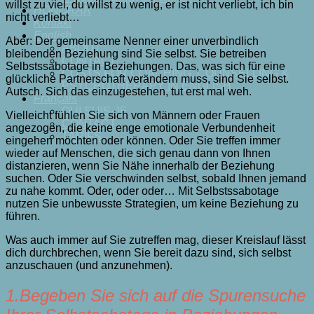
willst zu viel, du willst zu wenig, er ist nicht verliebt, ich bin
HONORAR
nicht verliebt…
Kontakt
English
Aber: Der gemeinsame Nenner einer unverbindlich
ABOUT
bleibenden Beziehung sind Sie selbst. Sie betreiben
CONTACT
Selbstssabotage in Beziehungen. Das, was sich für eine
COSTS FOR COACHING, COUNSELLING &
glückliche Partnerschaft verändern muss, sind Sie selbst.
PSYCHOTHERAPY IN ENGLISH
Autsch. Sich das einzugestehen, tut erst mal weh.
Français
QUI SUIS-JE
Vielleicht fühlen Sie sich von Männern oder Frauen
CONTACT
angezogen, die keine enge emotionale Verbundenheit
TARIFS
eingehen möchten oder können. Oder Sie treffen immer
wieder auf Menschen, die sich genau dann von Ihnen
distanzieren, wenn Sie Nähe innerhalb der Beziehung
suchen. Oder Sie verschwinden selbst, sobald Ihnen jemand
zu nahe kommt. Oder, oder oder… Mit Selbstssabotage
nutzen Sie unbewusste Strategien, um keine Beziehung zu
führen.
Was auch immer auf Sie zutreffen mag, dieser Kreislauf lässt
dich durchbrechen, wenn Sie bereit dazu sind, sich selbst
anzuschauen (und anzunehmen).
1.Begeben Sie sich auf die Spurensuche