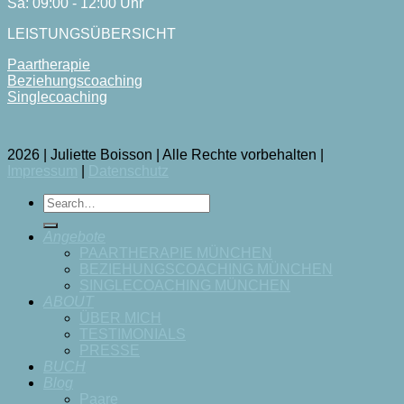
Sa: 09:00 - 12:00 Uhr
LEISTUNGSÜBERSICHT
Paartherapie
Beziehungscoaching
Singlecoaching
2026 | Juliette Boisson | Alle Rechte vorbehalten |
Impressum
|
Datenschutz
Angebote
PAARTHERAPIE MÜNCHEN
BEZIEHUNGSCOACHING MÜNCHEN
SINGLECOACHING MÜNCHEN
ABOUT
ÜBER MICH
TESTIMONIALS
PRESSE
BUCH
Blog
Paare