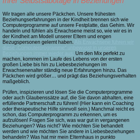
Ihrer Selbstsabotage in Beziehungen
Wir tragen alle unsere Päckchen. Unsere frühesten
Beziehungserfahrungen in der Kindheit brennen sich wie
Computerprogramme auf unsere Festplatte, das Gehirn. Wir
handeln und fühlen als Erwachsene meist so, wie wir es in
der Kindheit am Modell unserer Eltern und engen
Bezugspersonen gelernt haben.
Als Erwachsene führen wir
diese „Computerprogramme“ unbewusst in unseren
Beziehungen immer wieder aus.
Um den Mix perfekt zu
machen, kommen im Laufe des Lebens von der ersten
großen Liebe bis hin zu Liebesbeziehungen im
Erwachsenenalter ständig neue Erfahrungen hinzu. Das
Päckchen wird größer… und prägt das Beziehungsverhalten
maßgeblich.
Prüfen, inspizieren und lösen Sie die Computerprogramme
oder auch Glaubenssätze auf, die Sie davon abhalten, eine
erfüllende Partnerschaft zu führen! (Hier kann ein Coaching
oder therapeutische Hilfe sinnvoll sein.) Manchmal reicht es
schon, das Computerprogramm zu erkennen, um es
aufzulösen! Fragen Sie sich, was war gut in vergangenen
Beziehungen? Was nicht? Wie möchten Sie behandelt
werden und wie möchten Sie andere in Liebesbeziehungen
behandeln? Was hat mir mein Elternhaus in punkto