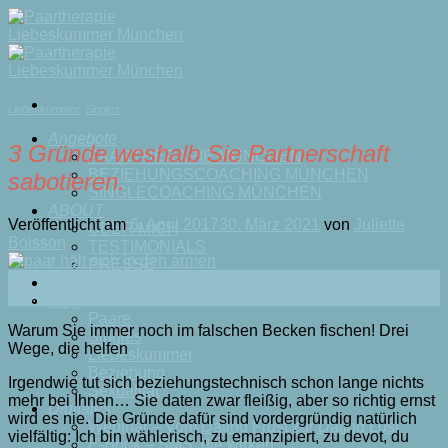
Skip
to
content
Liebeskummer
,
Singles
Angebote
3 Gründe weshalb Sie Partnerschaft
PAARTHERAPIE MÜNCHEN
BEZIEHUNGSCOACHING MÜNCHEN
sabotieren.
SINGLECOACHING MÜNCHEN
ABOUT
Veröffentlicht am
6. April 2017
30. März 2021
von
Juliette
ÜBER MICH
Boisson
TESTIMONIALS
PRESSE
06
BUCH
Apr.
Blog
Paare
Warum Sie immer noch im falschen Becken fischen! Drei
Singles
Wege, die helfen
Liebeskummer
Beziehung
Irgendwie tut sich beziehungstechnisch schon lange nichts
Sexualität
mehr bei Ihnen… Sie daten zwar fleißig, aber so richtig ernst
Digitales
wird es nie. Die Gründe dafür sind vordergründig natürlich
Webinar – Vom Dating Frust zur Dating Lust
vielfältig: Ich bin wählerisch, zu emanzipiert, zu devot, du
E-Book – SMS, die wirken