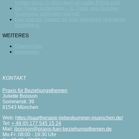
rendez-vous ( in München) ein voller Erfolg wird.
Der Tinder Schwindler – 11 Tipps, wie Du Love
Scamming verhindern kannst.
Das sind die Zutaten für eine glückliche und lange
Beziehung.
WEITERES
Datenschutz
Impressum
KONTAKT
Praxis für Beziehungsthemen
Juliette Boisson
Sommerstr. 39
81543 München
Web:
https://paartherapie-liebeskummer-muenchen.de/
Tel:
+ 49 (0) 177 545 15 24
Mail:
jboisson@praxis-fuer-beziehungsthemen.de
Mo-Fr: 08:00 - 19:30 Uhr