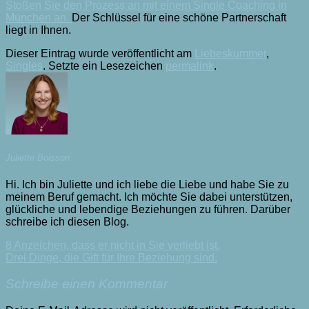
Stoßen Sie den Prozess an mit einem Single Coaching in
München an.
Der Schlüssel für eine schöne Partnerschaft
liegt in Ihnen.
Dieser Eintrag wurde veröffentlicht am
Liebeskummer
,
Singles
. Setzte ein Lesezeichen
permalink
.
Juliette Boisson
Hi. Ich bin Juliette und ich liebe die Liebe und habe Sie zu
meinem Beruf gemacht. Ich möchte Sie dabei unterstützen,
glückliche und lebendige Beziehungen zu führen. Darüber
schreibe ich diesen Blog.
8 Anzeichen, dass er nicht in Sie verliebt ist.
Drei Dinge, die Gift für Ihre Beziehung sind.
Schreibe einen Kommentar