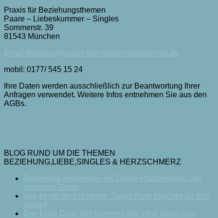
Praxis für Beziehungsthemen
Paare – Liebeskummer – Singles
Sommerstr. 39
81543 München
Email:jboisson@praxis-fuer-beziehungsthemen.de
mobil: 0177/ 545 15 24
Ihre Daten werden ausschließlich zur Beantwortung Ihrer
Anfragen verwendet. Weitere Infos entnehmen Sie aus den
AGBs.
BLOG RUND UM DIE THEMEN
BEZIEHUNG,LIEBE,SINGLES & HERZSCHMERZ
Beziehung verbessern mit Online-Paartherapie: Der
ultimative Guide
Wie es mit dem richtigen Tinder Profil Matches für dich
regnet!
Das Erste Date: hier kommen alle Infos damit euer