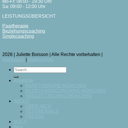
Mo-Fr: 08:00 - 19:30 Uhr
Sa: 09:00 - 12:00 Uhr
LEISTUNGSÜBERSICHT
Paartherapie
Beziehungscoaching
Singlecoaching
2026 | Juliette Boisson | Alle Rechte vorbehalten |
Impressum
|
Datenschutz
Angebote
PAARTHERAPIE MÜNCHEN
BEZIEHUNGSCOACHING MÜNCHEN
SINGLECOACHING MÜNCHEN
ABOUT
ÜBER MICH
TESTIMONIALS
PRESSE
BUCH
Blog